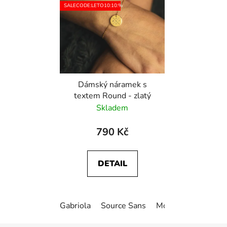
SALECODE:LETO10:10:%
Dámský náramek s
textem Round - zlatý
Skladem
790 Kč
DETAIL
Gabriola
Source Sans
Monotype Corsiva