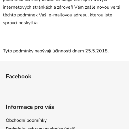
internetových stránkách a zároveň Vám zašle novou verzi
těchto podmínek Vaši e-mailovou adresu, kterou jste
správci poskytl/a.
Tyto podmínky nabývají účinnosti dnem 25.5.2018.
Z
á
Facebook
p
a
t
í
Informace pro vás
Obchodní podmínky
Podmínky ochrany osobních údajů