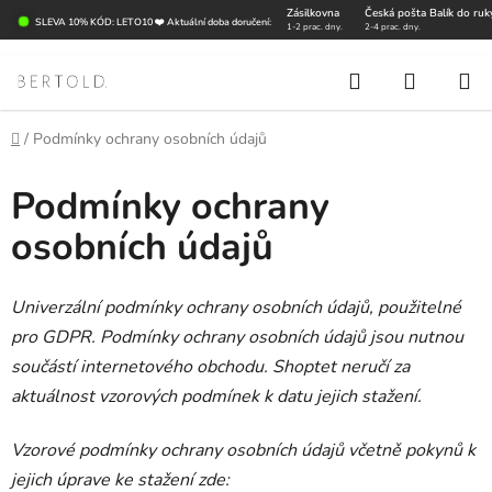
Přejít
Zásilkovna
Česká pošta Balík do ruk
SLEVA 10% KÓD: LETO10 ❤️ Aktuální doba doručení:
1-2 prac. dny.
2-4 prac. dny.
na
obsah
Hledat
NÁKUP
KOŠÍK
Domů
/
Podmínky ochrany osobních údajů
Podmínky ochrany
osobních údajů
Univerzální podmínky ochrany osobních údajů, použitelné
pro GDPR. Podmínky ochrany osobních údajů jsou nutnou
součástí internetového obchodu. Shoptet neručí za
aktuálnost vzorových podmínek k datu jejich stažení.
Vzorové podmínky ochrany osobních údajů včetně pokynů k
jejich úprave ke stažení zde: