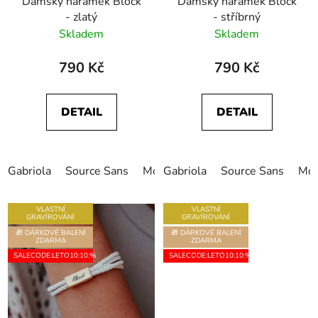
Dámský náramek Block
Dámský náramek Block
- zlatý
- stříbrný
Skladem
Skladem
790 Kč
790 Kč
DETAIL
DETAIL
Gabriola
Source Sans
Monotype Corsiva
Gabriola
Source Sans
Freestyle
Mon
VLASTNÍ
VLASTNÍ
GRAVÍROVÁNÍ
GRAVÍROVÁNÍ
🎁 DÁRKOVÉ BALENÍ
🎁 DÁRKOVÉ BALENÍ
ZDARMA
ZDARMA
SALECODE:LETO10:10:%
SALECODE:LETO10:10:%