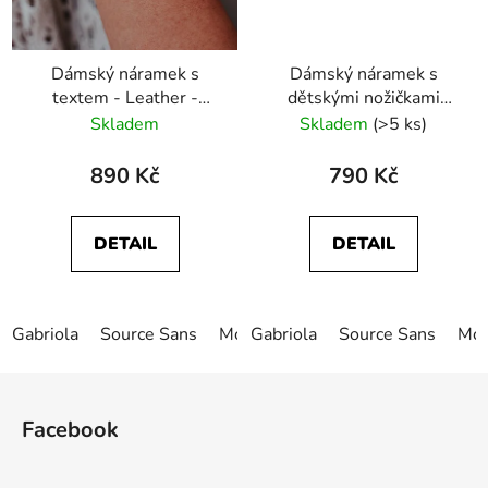
Dámský náramek s
Dámský náramek s
textem - Leather -
dětskými nožičkami
Bílá/Zlatá
Heart
Skladem
Skladem
(>5 ks)
890 Kč
790 Kč
DETAIL
DETAIL
Gabriola
Source Sans
Monotype Corsiva
Gabriola
Source Sans
Freestyle
Mon
Z
á
Facebook
p
a