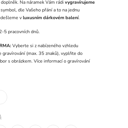
í doplněk. Na náramek Vám rádi
vygravírujeme
liv symbol, dle Vašeho přání a to na jednu
odešleme v
luxusním dárkovém balení
.
2-5 pracovních dnů.
ARMA:
Vyberte si z nabízeného vzhledu
ke gravírování (max. 35 znaků), vyplňte do
ubor s obrázkem. Více informací o gravírování
: