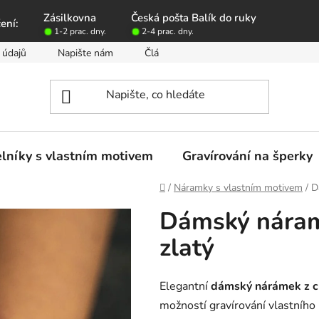
Zásilkovna
Česká pošta Balík do ruky
ení:
1-2 prac. dny.
2-4 prac. dny.
 údajů
Napište nám
Články o špercích z chirurgické oceli
lníky s vlastním motivem
Gravírování na šperky
Domů
/
Náramky s vlastním motivem
/
D
Dámský náram
zlatý
Elegantní
dámský nárámek z c
možností gravírování vlastníh