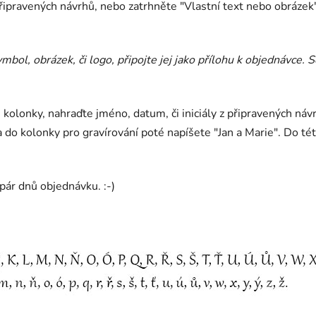
řipravených návrhů, nebo zatrhněte "Vlastní text nebo obrázek" 
mbol, obrázek, či logo, připojte jej jako přílohu k objednávce. S
 kolonky, nahraďte jméno, datum, či iniciály z připravených náv
 do kolonky pro gravírování poté napíšete "Jan a Marie". Do té
ár dnů objednávku. :-)