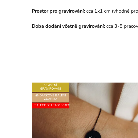
Prostor pro gravírování:
cca 1x1 cm (vhodné pro k
Doba dodání včetně gravírování:
cca 3-5 pracov
VLASTNÍ
GRAVÍROVÁNÍ
🎁 DÁRKOVÉ BALENÍ
ZDARMA
SALECODE:LETO10:10:%