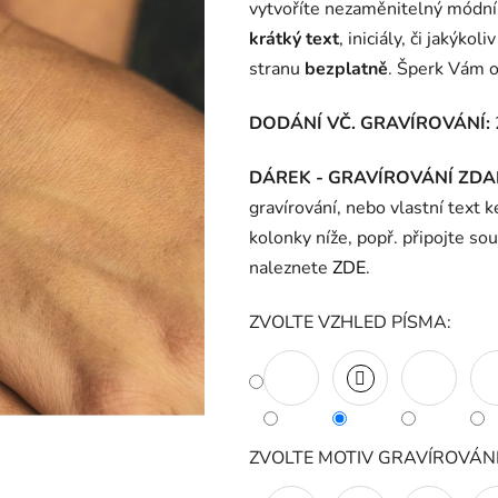
vytvoříte nezaměnitelný módn
krátký text
, iniciály, či jakýko
stranu
bezplatně
. Šperk Vám 
DODÁNÍ VČ. GRAVÍROVÁNÍ:
DÁREK - GRAVÍROVÁNÍ ZD
gravírování, nebo vlastní text 
kolonky níže, popř. připojte so
naleznete
ZDE
.
ZVOLTE VZHLED PÍSMA:
ZVOLTE MOTIV GRAVÍROVÁNÍ