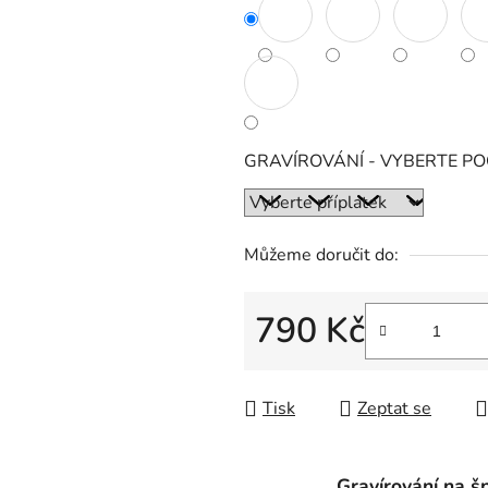
GRAVÍROVÁNÍ - VYBERTE P
Můžeme doručit do:
790 Kč
Měrná cena:
Tisk
Zeptat se
Gravírování na š