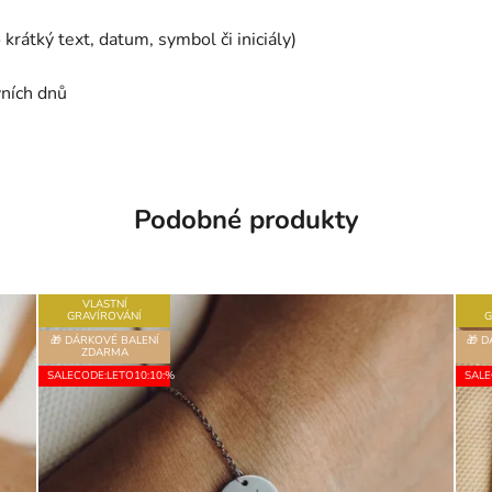
rátký text, datum, symbol či iniciály)
ních dnů
Podobné produkty
VLASTNÍ
GRAVÍROVÁNÍ
G
🎁 DÁRKOVÉ BALENÍ
🎁 
ZDARMA
SALECODE:LETO10:10:%
SALE