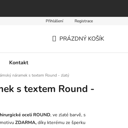
Přihlášení
Registrace
PRÁZDNÝ KOŠÍK
NÁKUPNÍ
KOŠÍK
Kontakt
ámský náramek s textem Round - zlatý
ek s textem Round -
hirurgické oceli ROUND
, ve zlaté barvě, s
o motivu
ZDARMA,
díky kterému ze šperku