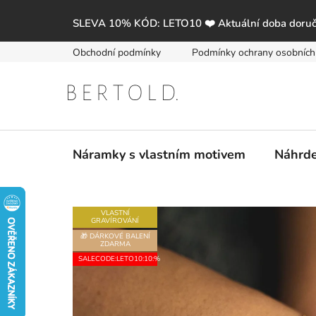
Přejít
na
SLEVA 10% KÓD: LETO10 ❤️ Aktuální doba doruč
obsah
Obchodní podmínky
Podmínky ochrany osobních
Náramky s vlastním motivem
Náhrde
VLASTNÍ
GRAVÍROVÁNÍ
🎁 DÁRKOVÉ BALENÍ
ZDARMA
SALECODE:LETO10:10:%