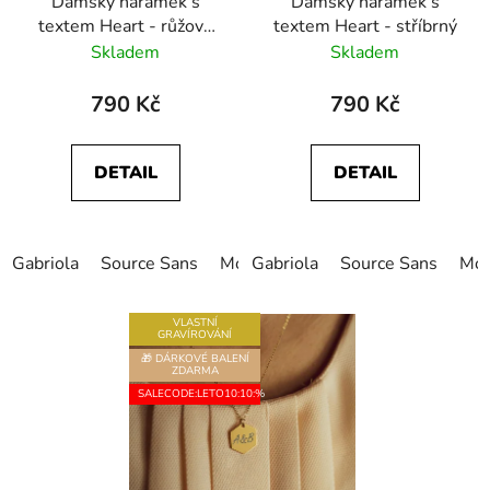
Dámský náramek s
Dámský náramek s
textem Heart - růžové
textem Heart - stříbrný
zlato
Skladem
Skladem
790 Kč
790 Kč
DETAIL
DETAIL
Gabriola
Source Sans
Monotype Corsiva
Gabriola
Source Sans
Freestyle
Mon
VLASTNÍ
GRAVÍROVÁNÍ
🎁 DÁRKOVÉ BALENÍ
ZDARMA
SALECODE:LETO10:10:%