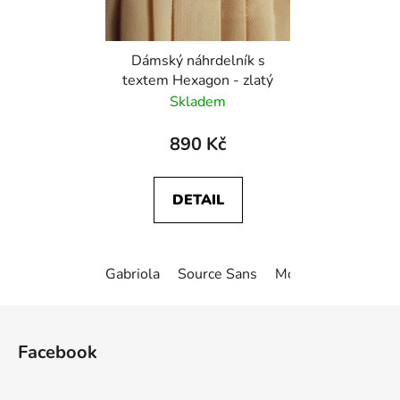
Dámský náhrdelník s
textem Hexagon - zlatý
Skladem
890 Kč
DETAIL
Gabriola
Source Sans
Monotype Corsiva
Z
á
Facebook
p
a