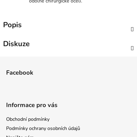
odolné chirurgické oceli.
Popis
Diskuze
Z
á
Facebook
p
a
t
í
Informace pro vás
Obchodní podmínky
Podmínky ochrany osobních údajů