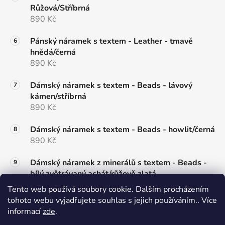
Růžová/Stříbrná
890 Kč
Pánský náramek s textem - Leather - tmavě
hnědá/černá
890 Kč
Dámský náramek s textem - Beads - lávový
kámen/stříbrná
890 Kč
Dámský náramek s textem - Beads - howlit/černá
890 Kč
Dámský náramek z minerálů s textem - Beads -
bílý zvětrávaný achát/růžově zlatá
890 Kč
Tento web používá soubory cookie. Dalším procházením
tohoto webu vyjadřujete souhlas s jejich používáním.. Více
Pánský náramek s textem - Beads - šedý jaspis/
informací
zde
.
černá