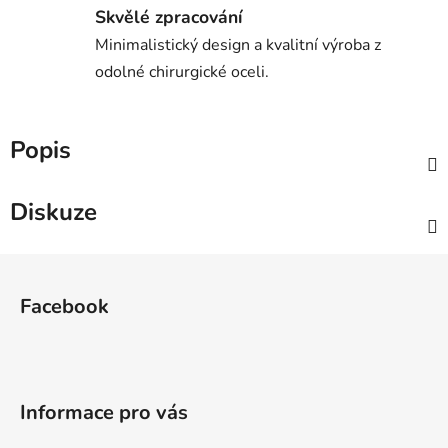
Skvělé zpracování
Minimalistický design a kvalitní výroba z
odolné chirurgické oceli.
Popis
Diskuze
Z
á
Facebook
p
a
t
í
Informace pro vás