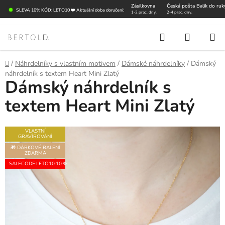
Přejít
Zásilkovna
Česká pošta Balík do ruk
SLEVA 10% KÓD: LETO10 ❤️ Aktuální doba doručení:
1-2 prac. dny.
2-4 prac. dny.
na
obsah
Hledat
NÁKUP
KOŠÍK
Domů
/
Náhrdelníky s vlastním motivem
/
Dámské náhrdelníky
/
Dámský
náhrdelník s textem Heart Mini Zlatý
Dámský náhrdelník s
textem Heart Mini Zlatý
VLASTNÍ
GRAVÍROVÁNÍ
🎁 DÁRKOVÉ BALENÍ
ZDARMA
SALECODE:LETO10:10:%