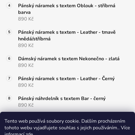
Pánský náramek s textem Oblouk - stříbrná
barva
890 Kč
Pánský náramek s textem - Leather - tmavě
hnědá/stříbrná
890 Kč
Dámský náramek s textem Nekonečno - zlatá
890 Kč
Pánský náramek s textem - Leather - Černý
890 Kč
Pánský náhrdelník s textem Bar - černý
890 Kč
Dámský náramek s textem Round - zlatý
Tento web používá soubory cookie. Dalším procházením
790 Kč
tohoto webu vyjadřujete souhlas s jejich používáním.. Více
informací
zde
.