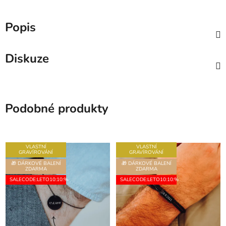
Popis
Diskuze
Podobné produkty
VLASTNÍ
VLASTNÍ
GRAVÍROVÁNÍ
GRAVÍROVÁNÍ
🎁 DÁRKOVÉ BALENÍ
🎁 DÁRKOVÉ BALENÍ
ZDARMA
ZDARMA
SALECODE:LETO10:10:%
SALECODE:LETO10:10:%