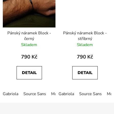
Pánský náramek Block -
Pánský náramek Block -
černý
stříbrný
Skladem
Skladem
790 Kč
790 Kč
DETAIL
DETAIL
Gabriola
Source Sans
Monotype Corsiva
Gabriola
Source Sans
Freestyle
Mon
Z
á