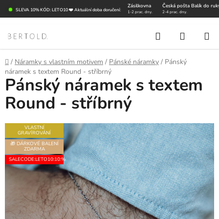
Přejít
Zásilkovna
Česká pošta Balík do ruk
SLEVA 10% KÓD: LETO10 ❤️ Aktuální doba doručení:
1-2 prac. dny.
2-4 prac. dny.
na
obsah
Hledat
NÁKUP
KOŠÍK
Domů
/
Náramky s vlastním motivem
/
Pánské náramky
/
Pánský
náramek s textem Round - stříbrný
Pánský náramek s textem
Round - stříbrný
VLASTNÍ
GRAVÍROVÁNÍ
🎁 DÁRKOVÉ BALENÍ
ZDARMA
SALECODE:LETO10:10:%