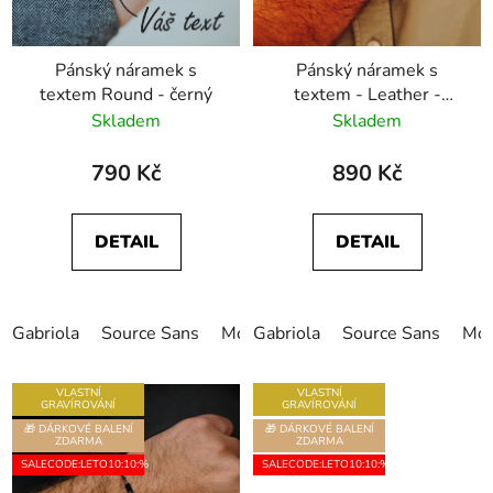
Pánský náramek s
Pánský náramek s
textem Round - černý
textem - Leather -
Černý
Skladem
Skladem
790 Kč
890 Kč
DETAIL
DETAIL
Gabriola
Source Sans
Monotype Corsiva
Gabriola
Source Sans
Freestyle
Mon
VLASTNÍ
VLASTNÍ
GRAVÍROVÁNÍ
GRAVÍROVÁNÍ
🎁 DÁRKOVÉ BALENÍ
🎁 DÁRKOVÉ BALENÍ
ZDARMA
ZDARMA
SALECODE:LETO10:10:%
SALECODE:LETO10:10:%