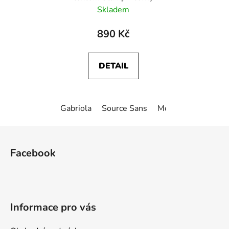
Skladem
890 Kč
DETAIL
Gabriola
Source Sans
Monotype Corsiva
Z
á
Facebook
p
a
t
í
Informace pro vás