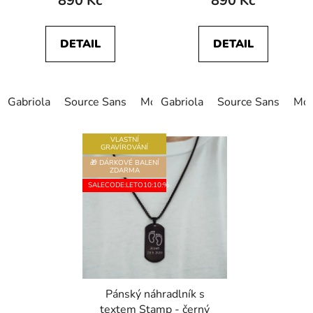
890 Kč
890 Kč
DETAIL
DETAIL
Gabriola
Source Sans
Monotype Corsiva
Gabriola
Source Sans
Freestyle
Mon
VLASTNÍ
GRAVÍROVÁNÍ
🎁 DÁRKOVÉ BALENÍ
ZDARMA
SALECODE:LETO10:10:%
Pánský náhradlník s
textem Stamp - černý