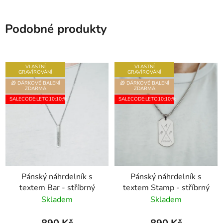
Podobné produkty
VLASTNÍ
VLASTNÍ
GRAVÍROVÁNÍ
GRAVÍROVÁNÍ
🎁 DÁRKOVÉ BALENÍ
🎁 DÁRKOVÉ BALENÍ
ZDARMA
ZDARMA
SALECODE:LETO10:10:%
SALECODE:LETO10:10:%
Pánský náhrdelník s
Pánský náhrdelník s
textem Bar - stříbrný
textem Stamp - stříbrný
Skladem
Skladem