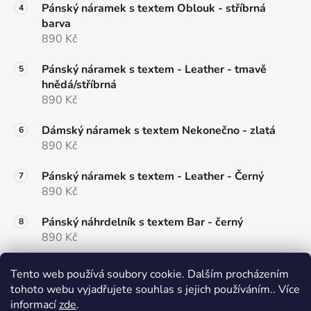
Pánský náramek s textem Oblouk - stříbrná
barva
890 Kč
Pánský náramek s textem - Leather - tmavě
hnědá/stříbrná
890 Kč
Dámský náramek s textem Nekonečno - zlatá
890 Kč
Pánský náramek s textem - Leather - Černý
890 Kč
Pánský náhrdelník s textem Bar - černý
890 Kč
Dámský náramek s textem Round - zlatý
Tento web používá soubory cookie. Dalším procházením
790 Kč
tohoto webu vyjadřujete souhlas s jejich používáním.. Více
informací
zde
.