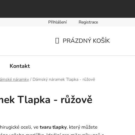
Přihlášení
Registrace
PRÁZDNÝ KOŠÍK
NÁKUPNÍ
KOŠÍK
Kontakt
ámské náramky
/
Dámský náramek Tlapka - růžově
ek Tlapka - růžově
hirugické oceli, ve
tvaru tlapky
, který můžete