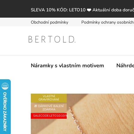
Přejít
na
SLEVA 10% KÓD: LETO10 ❤️ Aktuální doba doruč
obsah
Obchodní podmínky
Podmínky ochrany osobních
Náramky s vlastním motivem
Náhrde
VLASTNÍ
GRAVÍROVÁNÍ
🎁 DÁRKOVÉ BALENÍ
ZDARMA
SALECODE:LETO10:10:%