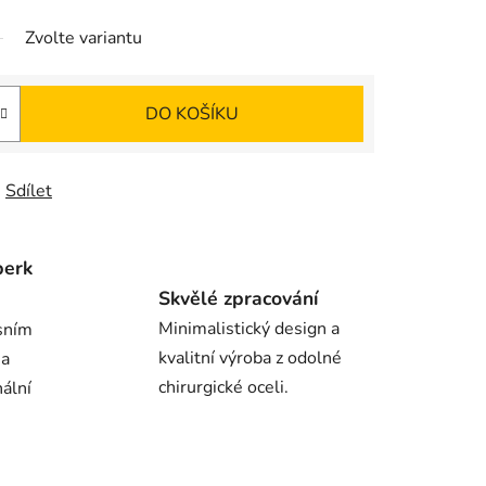
Zvolte variantu
DO KOŠÍKU
Sdílet
perk
Skvělé zpracování
Minimalistický design a
sním
kvalitní výroba z odolné
 a
chirurgické oceli.
nální