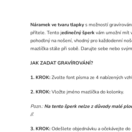
Náramek ve tvaru tlapky
s možností gravírován
přítele. Tento j
edinečný šperk
vám umožní mít va
pohodlný na nošení, vhodný pro každodenní noš
mazlíčka stále při sobě. Darujte sebe nebo svým
JAK ZADAT GRAVÍROVÁNÍ?
1. KROK:
Zvolte font písma ze 4 nabízených vzh
2. KROK:
Vložte jméno mazlíčka do kolonky.
Pozn.:
Na tento šperk nelze z důvody malé ploc
//.
3. KROK:
Odešlete objednávku a očekávejte do p