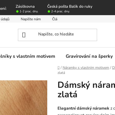
Zásilkovna
Česká pošta Balík do ruky
ení:
1-2 prac. dny.
2-4 prac. dny.
 údajů
Napište nám
Články o špercích z chirurgické oceli
lníky s vlastním motivem
Gravírování na šperky
Domů
/
Náramky s vlastním motivem
/
D
zlatá
Dámský náram
zlatá
Elegantní dámský náramek
z c