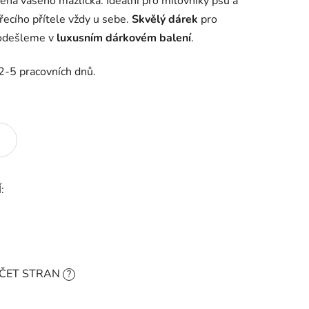
éna vašeho mazlíčka. Ideální pro milovníky psů a
ířecího přítele vždy u sebe.
Skvělý dárek
pro
 odešleme v
luxusním dárkovém balení
.
2-5 pracovních dnů.
:
OČET STRAN
?