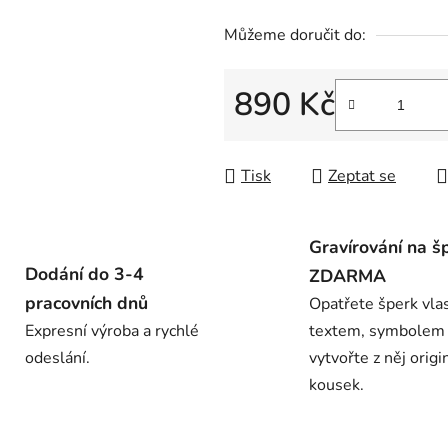
Můžeme doručit do:
890 Kč
Měrná cena:
Tisk
Zeptat se
Gravírování na š
Dodání do 3-4
ZDARMA
pracovních dnů
Opatřete šperk vla
Expresní výroba a rychlé
textem, symbolem
odeslání.
vytvořte z něj origi
kousek.